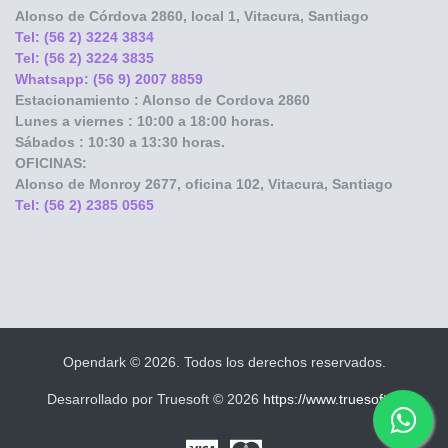
Alonso de Córdova
2860, local 1, Vitacura, Santiago
Tel: (56 2) 3224 3834
Tel: (56 2) 3224 3835
Whatsapp: (56 9) 2007 8859
Estacionamiento : Alonso de Cordova 2860
Lunes a viernes : 10:00 a 18:00 horas.
Sábados : 10:30 a 13:30 horas.
OFICINAS:
Alonso de Monroy
2677, oficina 102, Vitacura, Santiago
Tel: (56 2) 2385 0565
Opendark © 2026. Todos los derechos reservados.
Desarrollado por Truesoft © 2026
https://www.truesoft.cl