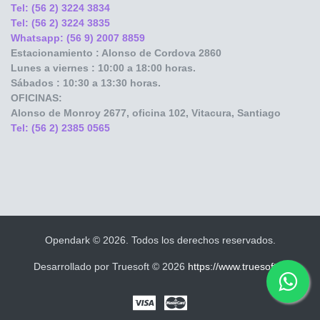
Tel: (56 2) 3224 3834
Tel: (56 2) 3224 3835
Whatsapp: (56 9) 2007 8859
Estacionamiento : Alonso de Cordova 2860
Lunes a viernes : 10:00 a 18:00 horas.
Sábados : 10:30 a 13:30 horas.
OFICINAS:
Alonso de Monroy
2677, oficina 102, Vitacura, Santiago
Tel: (56 2) 2385 0565
Opendark © 2026. Todos los derechos reservados.
Desarrollado por Truesoft © 2026
https://www.truesoft.cl