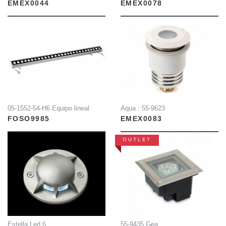
EMEX0044
EMEX0078
INFO
INFO
05-1552-54-H6 Equipo lineal
Aqua : 55-9623
FOSO9985
EMEX0083
OUTLET
INFO
INFO
Estella Led 6
55-9435 Gea