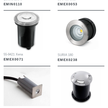
EMIN0110
EMEX0053
INFO
INFO
55-9421 Xena
SURIA 180
EMEX0071
EMEX0238
INFO
INFO