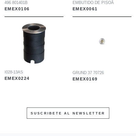
496 801401B
EMBUTIDO DE PISOÂ
EMEX0106
EMEX0061
INFO
INFO
I028-13AS
GRUND 37 70726
EMEX0224
EMEX0169
SUSCRIBETE AL NEWSLETTER